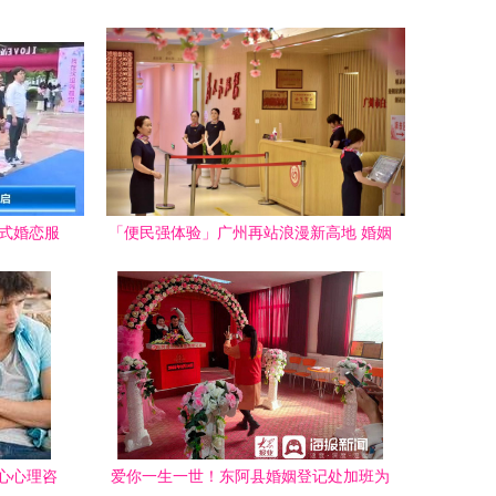
形式婚恋服
「便民强体验」广州再站浪漫新高地 婚姻
登记场所新跨界令人耳目一新
心心理咨
爱你一生一世！东阿县婚姻登记处加班为