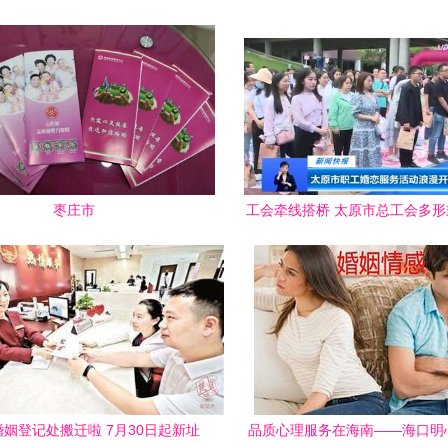
枣庄市
工会牵线搭桥 太原市总工会多
务助职工寻爱
姻登记处搬迁啦 7月30日起新址
品质心理服务在海南——海口明