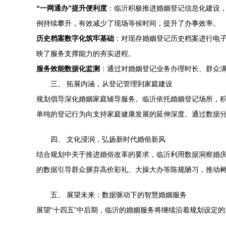
“一网通办”提升便利度
：临沂积极推进婚姻登记信息化建设
例持续攀升，有效减少了现场等候时间，提升了办事效率。
历史档案数字化筑牢基础
：对现存婚姻登记历史档案进行电
映了服务支撑能力的夯实进程。
服务效能数据化监测
：通过对婚姻登记业务办理时长、群众
三、 拓展内涵，从登记管理到家庭建设
规划倡导深化婚姻家庭辅导服务。临沂依托婚姻登记场所，
单纯的登记行为向支持家庭健康发展的延伸深度。通过数据
四、 文化浸润，弘扬新时代婚俗新风
结合规划中关于推进婚俗改革的要求，临沂利用数据洞察婚庆
的数据引导群众摒弃高价彩礼、大操大办等陈规陋习，推动
五、 展望未来：数据驱动下的智慧婚姻服务
展望“十四五”中后期，临沂的婚姻服务将继续沿着规划设定