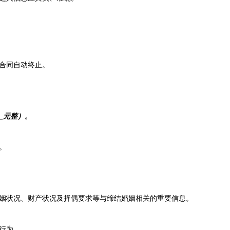
本合同自动终止。
_元整）。
。
、婚姻状况、财产状况及择偶要求等与缔结婚姻相关的重要信息。
当行为。